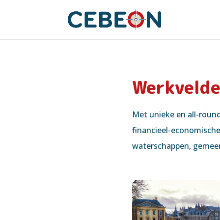
Werkveld
Met unieke en all-roun
financieel-economische 
waterschappen, gemeen