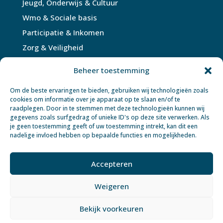
Jeugd, Onderwijs & Cultuur
Wmo & Sociale basis
Participatie & Inkomen
Zorg & Veiligheid
Bouwen, Wonen & Milieu
Beheer toestemming
Wegen, Water & Groen
Om de beste ervaringen te bieden, gebruiken wij technologieën zoals
cookies om informatie over je apparaat op te slaan en/of te
raadplegen. Door in te stemmen met deze technologieën kunnen wij
gegevens zoals surfgedrag of unieke ID's op deze site verwerken. Als
je geen toestemming geeft of uw toestemming intrekt, kan dit een
nadelige invloed hebben op bepaalde functies en mogelijkheden.
© 2026 Cebeon
Privacyverklaring
|
Disclaimer
|
Cookiebeleid
|
Realisatie:
Signatures
Accepteren
Weigeren
Bekijk voorkeuren